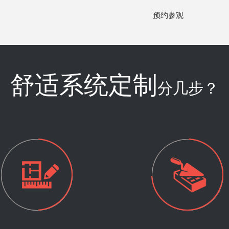
锦城南府
105
平层
明装暖气
预约参观
中洲中央公园
93.79
平层
暖气
鹭岛国际
156
跃层
明装暖气
龙光玖龙府
75
平层
明装暖气片
舒适系统定制
汇厦花园
128.85
平层
暗装暖气片
分几步？
麓山国际云堤曦岸
82.8
平层
地暖
华侨凤凰城
87
平层
地暖
华韵天府
146
平层
暖气片
七里坪国际度假区
85
平层
地暖
优派立方
90
平层
地暖
大有智慧广场
45
公寓
暖气片
龙湾半岛
140
平层
地暖
朗基少东家
77.9
平层
地暖