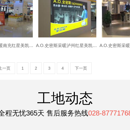
A.O.史密斯采暖南充红星美凯龙专卖店-南充地暖|暖气片安装
A.O.史密斯采暖泸州红星美凯龙专卖店-泸州地暖|暖气片安装
上一页
1
2
3
4
下一页
工地动态
全程无忧365天 售后服务热线
028-8777176