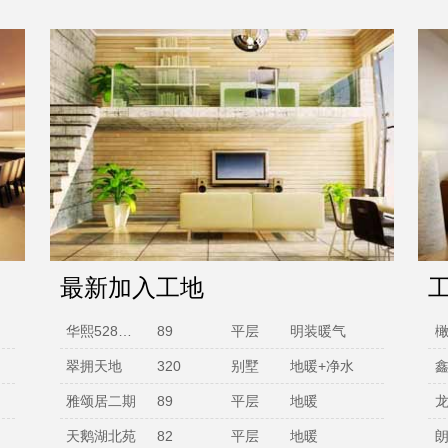
最新加入工地
翠拥天地
320
别墅
地暖+净水
雅颂居二期
89
平层
地暖
天鹅湖北苑
82
平层
地暖
恒大西锦城
112
平层
明装暖气