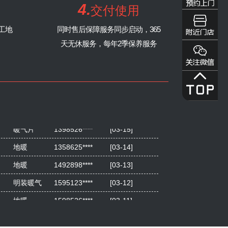
4.
交付使用
置信丽都
229
平层
地暖
工地
同时售后保障服务同步启动，365
正成南郡
137
平层
暖气片
天无休服务，每年2季保养服务
橄榄郡
97
平层
地暖
地暖
1358625****
[03-14]
地暖
1492898****
[03-13]
明装暖气
1595123****
[03-12]
地暖
1598526****
[03-11]
地暖
1896655****
[03-17]
地暖
1835256****
[03-16]