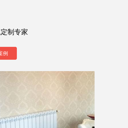
暖气片
1398526****
[03-15]
统定制专家
案例