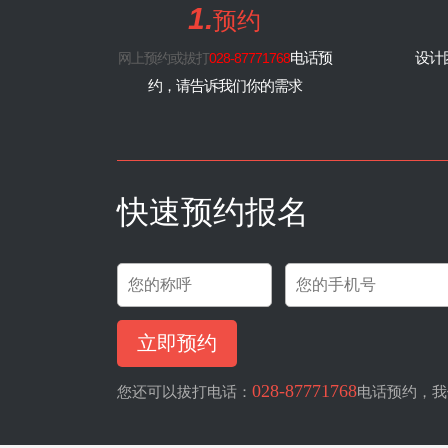
1.
预约
绿地468云玺
76
住宅
明装暖气
电话预
设计
网上预约或拔打
028-87771768
约，请告诉我们你的需求
快速预约报名
028-87771768
您还可以拔打电话：
电话预约，我