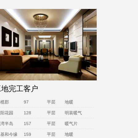
工地完工客户
鑫阳花园
128
平层
明装暖气
龙湾半岛
157
平层
暖气片
朗基和今缘
159
平层
地暖
御府花都
127
平层
地暖