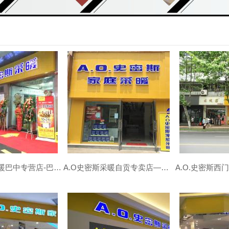
A.O.史密斯采暖巴中专营店-巴中地暖|暖气片安装公司
A.O史密斯采暖自贡专卖店—自贡地暖|暖气片安装