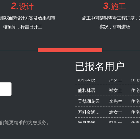
2.
3.
设计
施工
绿水康城
266
跃层
地暖+净水
团队确定设计方案及效果图审
施工中可随时查看工程进度，
金科廊桥水乡3期
200
多层
暗管
核预算，择吉日开工
实况，材料进场
华熙528艺术村
89
平层
明装暖气
已报名用户
盛和林语
郑女士
住宅
天鹅湖花园
李先生
住宅
万科金润华府
袁女士
住宅
海昌天澜
郭先生
住宅
们能更精准的为您服务。
华润橡树湾
王女士
住宅
保利·狮子湖
何先生
住宅