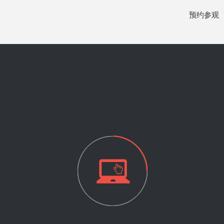
华宇锦城名都
124
平层
明装暖气
预约参观
春天花园芝兰阁
118.5
平层
地暖
长富新城
134
平层
暗装暖气片
怡湖玫瑰苑
60.2
平层
地暖
中港CC Park
77
平层
地暖
美洲花园
130
平层
地暖
鹿鼎花园
180
平层
暖气片
恒大西锦城
140
平层
老房暖气
西派国际
86
平层
暖气片
香槟花园
124
平层
地暖
川大竹林村
87
平层
明装暖气片
西区花园
131
平层
地暖
蓝光COCO
72
平层
明装暖气