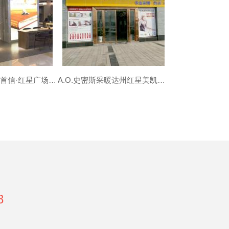
A.O.史密斯采暖首信·红星广场专卖店—成都红星欧丽洛雅MALL
A.O.史密斯采暖达州红星美凯龙专卖店—达州地暖|暖气片公司
8