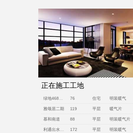
正在施工工地
雅颂居二期
119
平层
暖气片
慕和南道
88
平层
明装暖气片
利通出水芙蓉
172
平层
明装暖气
复地·雍湖湾
110
公寓
明装暖气