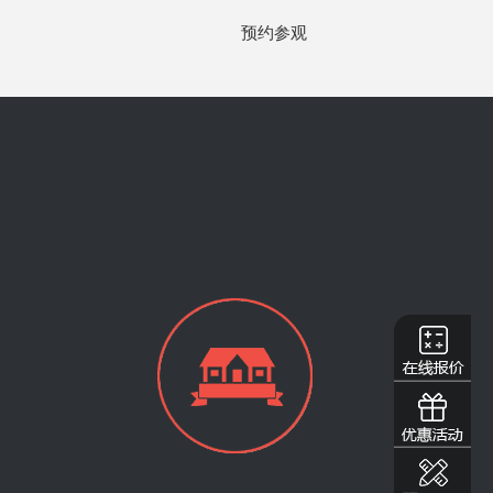
三利宅院
152
公寓
暖气片
预约参观
华润国际
78
平层
地暖
融创四海逸家
88
别墅
地暖
鲁能城
43
平层
地暖
东湖长岛
68
平层
地暖
武侯公安厅宿舍
75
平层
地暖
心灵家园
180
平层
地暖
九龙仓御园
190
公寓
地暖
升茂酒店
3000
多层
暖气片
青城别院
260
别墅
地暖
优品道广场
167
平层
地暖
中铁城锦南汇
159
平层
明装暖气片
卓锦城
89
平层
地暖